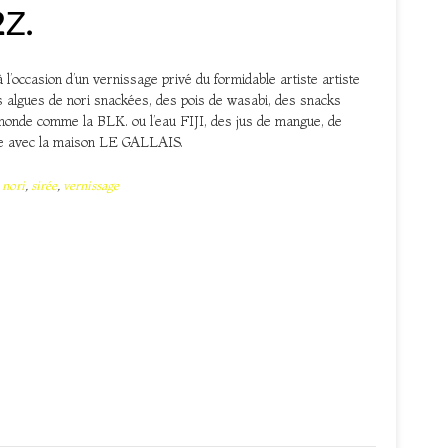
2Z.
l’occasion d’un vernissage privé du formidable artiste artiste
lgues de nori snackées, des pois de wasabi, des snacks
 monde comme la BLK. ou l’eau FIJI, des jus de mangue, de
ne avec la maison LE GALLAIS.
,
nori
,
sirée
,
vernissage