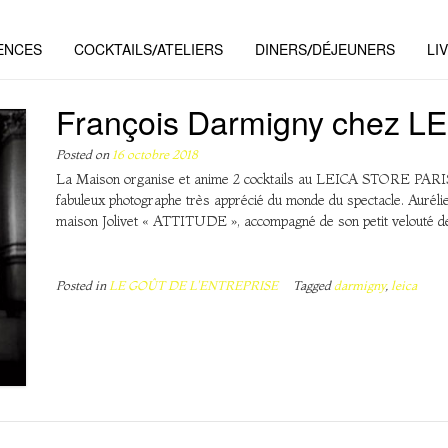
ENCES
COCKTAILS/ATELIERS
DINERS/DÉJEUNERS
LI
François Darmigny chez L
Posted on
16 octobre 2018
La Maison organise et anime 2 cocktails au LEICA STORE PARIS
fabuleux photographe très apprécié du monde du spectacle. Aurélie
maison Jolivet « ATTITUDE », accompagné de son petit velouté d
Posted in
LE GOÛT DE L'ENTREPRISE
Tagged
darmigny
,
leica