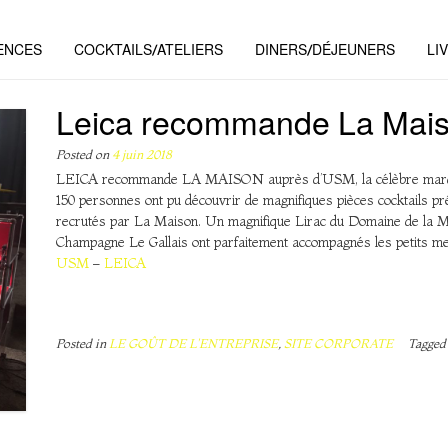
ENCES
COCKTAILS/ATELIERS
DINERS/DÉJEUNERS
LI
Leica recommande La Mais
Posted on
4 juin 2018
LEICA recommande LA MAISON auprès d’USM, la célèbre marqu
150 personnes ont pu découvrir de magnifiques pièces cocktails p
recrutés par La Maison. Un magnifique Lirac du Domaine de la Mo
Champagne Le Gallais ont parfaitement accompagnés les petits mets 
USM
–
LEICA
Posted in
LE GOÛT DE L'ENTREPRISE
,
SITE CORPORATE
Tagge