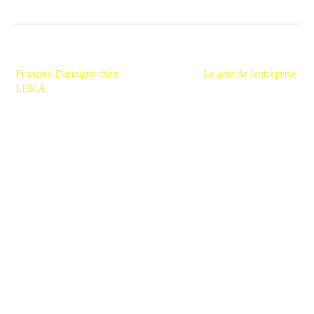
Navigation
de
François Darmigny chez
Le goût de l’entreprise.
LEICA
l’article