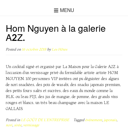
MENU
Hom Nguyen à la galerie
A2Z.
Posted on
16 octobre 2018
by
Les Hôtes
Un cocktail signé et organisé par La Maison pour la Galerie A2Z à
l’occasion d’un vernissage privé du formidable artiste artiste HOM
NGUYEN. 100 personnes VIP invitées ont pu déguister des algues
de nori snackées, des pois de wasabi, des snacks japonais premium,
des petits fours salés et sucrées, des eaux du monde comme la
BLK. ou l’eau FIJI, des jus de mangue, de pomme, des grands vins
rouges et blancs, un très beau champagne avec la maison LE
GALLAIS.
Posted in
LE GOÛT DE L'ENTREPRISE
Tagged
événement
,
japonais
,
nori
,
sirée
,
vernissage