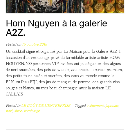
Hom Nguyen à la galerie
A2Z.
Posted on
16 octobre 2018
Un cocktail signé et organisé par La Maison pour la Galerie A2Z à
l’occasion d’un vernissage privé du formidable artiste artiste HOM
NGUYEN. 100 personnes VIP invitées ont pu déguister des algues
de nori snackées, des pois de wasabi, des snacks japonais premium,
des petits fours salés et sucrées, des eaux du monde comme la
BLK. ou l’eau FIJI, des jus de mangue, de pomme, des grands vins
rouges et blancs, un très beau champagne avec la maison LE
GALLAIS.
Posted in
LE GOÛT DE L'ENTREPRISE
Tagged
événement
,
japonais
,
nori
,
sirée
,
vernissage