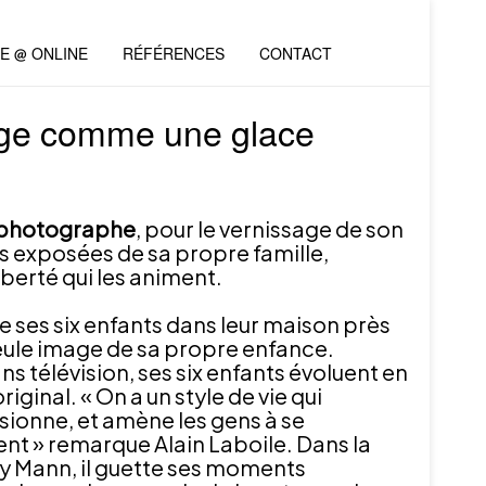
VE @ ONLINE
RÉFÉRENCES
CONTACT
sage comme une glace
, photographe
, pour le vernissage de son
 exposées de sa propre famille,
liberté qui les animent.
 ses six enfants dans leur maison près
eule image de sa propre enfance.
s télévision, ses six enfants évoluent en
iginal. « On a un style de vie qui
ssionne, et amène les gens à se
nt » remarque Alain Laboile. Dans la
y Mann, il guette ses moments