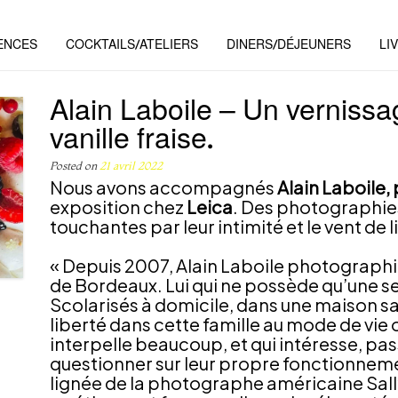
ENCES
COCKTAILS/ATELIERS
DINERS/DÉJEUNERS
LI
Alain Laboile – Un vernis
vanille fraise.
Posted on
21 avril 2022
Nous avons accompagnés
Alain Laboile
exposition chez
Leica
. Des photographies
touchantes par leur intimité et le vent de 
« Depuis 2007, Alain Laboile photographie
de Bordeaux. Lui qui ne possède qu’une s
Scolarisés à domicile, dans une maison san
liberté dans cette famille au mode de vie or
interpelle beaucoup, et qui intéresse, pa
questionner sur leur propre fonctionneme
lignée de la photographe américaine Sall