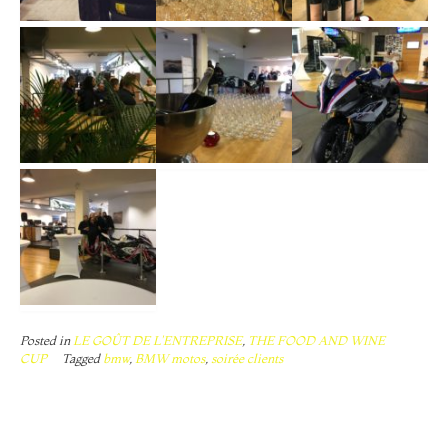
Posted in
LE GOÛT DE L'ENTREPRISE
,
THE FOOD AND WINE
CUP
Tagged
bmw
,
BMW motos
,
soirée clients