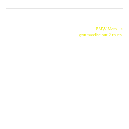
Navigation
de
BMW Moto : la
gourmandise sur 2 roues.
l’article