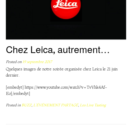
Chez Leica, autrement…
Posted on
19 septembre 2017
Quelques images de notre soirée organisée chez Leica le 21 juin
dernier.
[embedyt] https://www.youtube.com/watch?v=TvVhk4Af-
Eo[/embedyt]
Posted in
BUZZ
,
L'ÉVÉNEMENT PARTAGÉ
,
Les Live Tasting