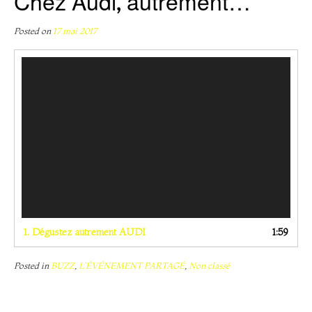
Chez Audi, autrement…
Posted on
17 mai 2017
Lecteur
vidéo
1.
Dégustez autrement AUDI
1:59
Posted in
BUZZ
,
L'ÉVÉNEMENT PARTAGÉ
,
Non classé