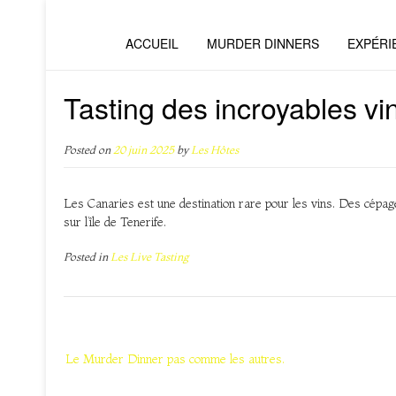
ACCUEIL
MURDER DINNERS
EXPÉRI
Tasting des incroyables vi
Posted on
20 juin 2025
by
Les Hôtes
Les Canaries est une destination rare pour les vins. Des cépa
sur l’île de Tenerife.
Posted in
Les Live Tasting
Navigation
de
Le Murder Dinner pas comme les autres.
l’article