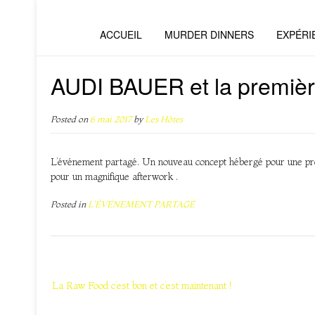
ACCUEIL
MURDER DINNERS
EXPÉRI
AUDI BAUER et la premièr
Posted on
6 mai 2017
by
Les Hôtes
L’événement partagé. Un nouveau concept hébergé pour une pre
pour un magnifique afterwork .
Posted in
L'ÉVÉNEMENT PARTAGÉ
Navigation
de
La Raw Food c’est bon et c’est maintenant !
l’article