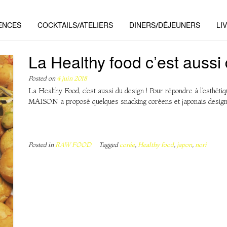
ENCES
COCKTAILS/ATELIERS
DINERS/DÉJEUNERS
LI
La Healthy food c’est aussi 
Posted on
4 juin 2018
La Healthy Food, c’est aussi du design ! Pour répondre à l’esthé
MAISON a proposé quelques snacking coréens et japonais design 
Posted in
RAW FOOD
Tagged
corée
,
Healthy food
,
japon
,
nori