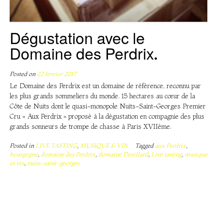
Dégustation avec le
Domaine des Perdrix.
Posted on
22 février 2017
Le Domaine des Perdrix est un domaine de référence, reconnu par
les plus grands sommeliers du monde. 15 hectares au cœur de la
Côte de Nuits dont le quasi-monopole Nuits-Saint-Georges Premier
Cru « Aux Perdrix » proposé à la dégustation en compagnie des plus
grands sonneurs de trompe de chasse à Paris XVIIème.
Posted in
LIVE TASTING
,
MUSIQUE & VIN
Tagged
aux Perdrix
,
bourgogne
,
domaine des Perdrix
,
domaine Devillard
,
Live tasting
,
musique
et vin
,
nuits-saint-georges