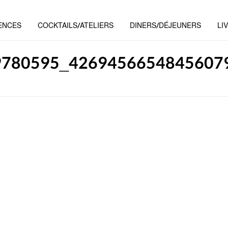
ENCES
COCKTAILS/ATELIERS
DINERS/DÉJEUNERS
LI
9780595_4269456654845607