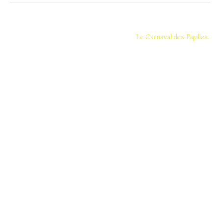
Navigation
de
Le Carnaval des Papilles.
l’article