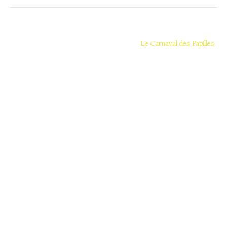
Navigation
de
Le Carnaval des Papilles.
l’article