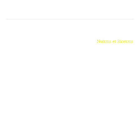
Navigation
de
Nuitons et Ricetons
l’article