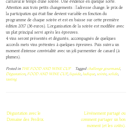
carnaval le temps d’une soirée. Une évidence en quelque sorte.
Attention aux trois petits changements : l’adresse change, le prix de
la participation qui était fixe devient variable en fonction du
programme de chaque soirée et est en baisse sur cette première
édition 2017 (36 euros). L’organisation de la soirée est modifiée avec
un plat principal servi après les épreuves.
4 vins seront présentés et dégustés, accompagnés de quelques
accords mets vins prétextes à quelques épreuves. Puis suivra un
moment d’intense convivialité avec un joli parmentier de canard (à
plumes).
Posted in
THE FOOD AND WINE CUP
Tagged
challenge gourmand
,
Dégustation
,
FOOD AND WINE CUP
,
liquide
,
ludique
,
soirée
,
solide
,
tasting
Navigation
de
Dégustation avec le
L’événement partagé ou
Domaine des Perdrix.
comment partager un bon
l’article
moment (et les coûts).