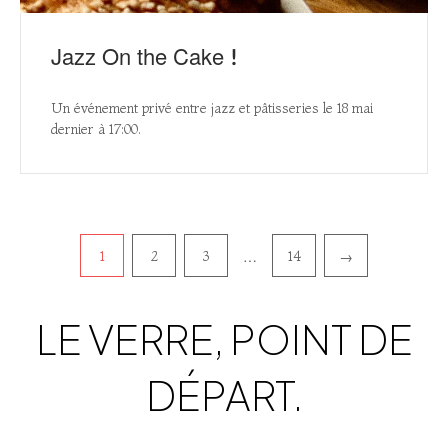
Jazz On the Cake !
Un événement privé entre jazz et pâtisseries le 18 mai
dernier à 17:00.
Pagination
1
2
3
14
…
→
LE VERRE, POINT DE
DÉPART.