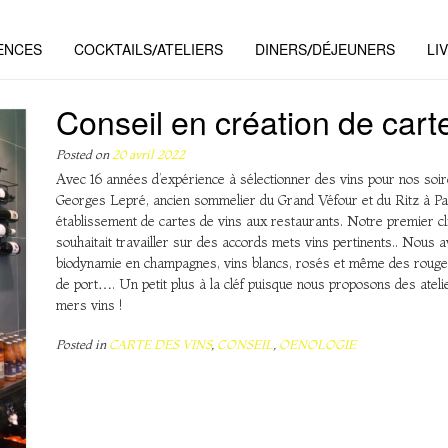
ENCES
COCKTAILS/ATELIERS
DINERS/DÉJEUNERS
LI
Conseil en création de cart
Posted on
20 avril 2022
Avec 16 années d’expérience à sélectionner des vins pour nos soir
Georges Lepré, ancien sommelier du Grand Véfour et du Ritz à Par
établissement de cartes de vins aux restaurants. Notre premier clie
souhaitait travailler sur des accords mets vins pertinents.. Nous 
biodynamie en champagnes, vins blancs, rosés et même des rouges 
de port…. Un petit plus à la cléf puisque nous proposons des ateli
mers vins !
Posted in
CARTE DES VINS
,
CONSEIL
,
OENOLOGIE