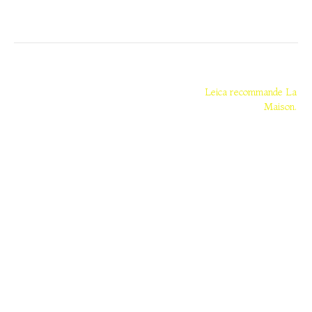
Navigation
de
Leica recommande La
Maison.
l’article