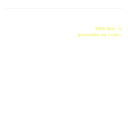
Navigation
de
BMW Moto : la
gourmandise sur 2 roues.
l’article