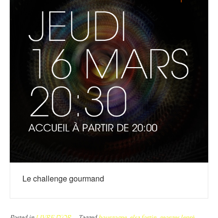
Le challenge gourmand
Posted in
LIVRE D'OR
Tagged
bourgogne
,
elsa fortin
,
georges lepré
,